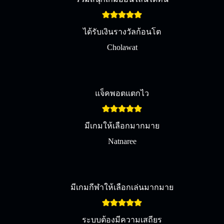
ได้รับเงินรางวัลก้อนโต
Cholawat
แจ็คพอตแตกไว
มีเกมให้เลือกมากมาย
Natnaree
มีเกมกีฬาให้เลือกเล่นมากมาย
ระบบต้องมีความเสถียร