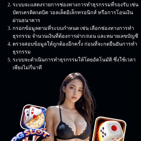
ระบบจะแสดงรายการช่องทางการทำธุรกรรมที่รองรับ เช่น
บัตรเครดิต/เดบิต วอลเล็ตอิเล็กทรอนิกส์ หรือการโอนเงิน
ผ่านธนาคาร
กรอกข้อมูลตามที่ระบบกำหนด เช่น เลือกช่องทางการทำ
ธุรกรรม จำนวนเงินที่ต้องการฝาก/ถอน และหมายเลขบัญชี
ตรวจสอบข้อมูลให้ถูกต้องอีกครั้ง ก่อนที่จะกดยืนยันการทำ
ธุรกรรม
ระบบจะดำเนินการทำธุรกรรมให้โดยอัตโนมัติ ซึ่งใช้เวลา
เพียงไม่กี่นาที