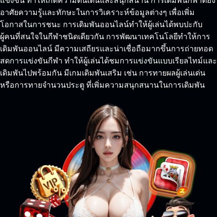
แข่งขัน ทำให้เกิดความตื่นเต้นและสนุกสนาน การเดิมพันกีฬาต้อง
อาศัยความรู้และทักษะในการวิเคราะห์ข้อมูลต่างๆ เพื่อเพิ่ม
โอกาสในการชนะ การเดิมพันออนไลน์ทำให้ผู้เล่นได้พบปะกับ
ผู้คนที่สนใจในกีฬาชนิดเดียวกัน การพัฒนาเทคโนโลยีทำให้การ
เดิมพันออนไลน์ มีความเสถียรและน่าเชื่อถือมากขึ้นการถ่ายทอด
สดการแข่งขันกีฬา ทำให้ผู้เล่นได้ชมการแข่งขันแบบเรียลไทม์และ
เดิมพันไปพร้อมกัน มีเกมเดิมพันเสริม เช่น การทายผลผู้เล่นเด่น
หรือการทายจำนวนประตู ที่เพิ่มความสนุกสนานในการเดิมพัน