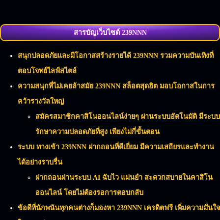
สารบัญเว็บไซต์ 239NNN
สนุกปลอดภัยและมีโอกาสสร้างรายได้ 239NNN รวมความบันเทิงที่
ตอบโจทย์ไลฟ์สไตล์
ความสนุกที่ไม่เคยล้าสมัย 239NNN สล็อตสุดฮิต มอบโอกาสในการ
คว้ารางวัลใหญ่
สมัครสมาชิกคาสิโนออนไลน์ง่ายๆ ผ่านระบบอัตโนมัติ มีระบบ
รักษาความปลอดภัยที่สูง เพียงไม่กี่ขั้นตอน
ระบบ ทางเข้า 239NNN ฝากถอนที่ดีเยี่ยม มีความเสถียรและทำงาน
ได้อย่างราบรื่น
ฝากถอนผ่านระบบ AI ฉับไว แม่นยำ สะดวกสบายในคาสิโน
ออนไลน์ โดยไม่ต้องรอการตอบกลับ
ข้อดีที่นักพนันทุกคนต่างก็มองหา 239NNN เครดิตฟรี เพิ่มความมั่นใจ