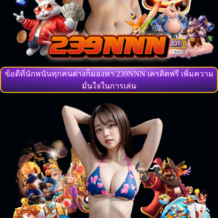
ข้อดีที่นักพนันทุกคนต่างก็มองหา 239NNN เครดิตฟรี เพิ่มความ
มั่นใจในการเล่น