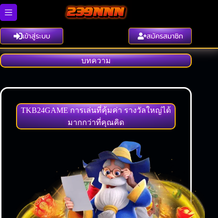
Skip
to
content
เข้าสู่ระบบ
สมัครสมาชิก
บทความ
TKB24GAME การเล่นที่คุ้มค่า รางวัลใหญ่ได้
มากกว่าที่คุณคิด