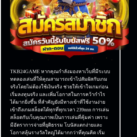
TKB24GAME หากคุณกำลังมองหาเว็บที่มีระบบ
ทดลองเล่นที่ให้คุณสามารถเข้าไปสัมผัสกับเกม
จริงโดยไม่ต้องใช้เงินจริง ช่วยให้เข้าใจเกมก่อน
เริ่มลงทุนจริง และเพิ่มโอกาสในการคว้ากำไร
ได้มากยิ่งขึ้น ที่สำคัญยังมีทางเข้าที่ใช้งานง่าย
เข้าถึงเกมสล็อตได้ทุกที่ทุกเวลา 239nnn การเล่น
สล็อตกับเว็บคุณภาพเป็นการเล่นที่คุ้มค่า เพราะ
มีอัตราการจ่ายที่ยุติธรรม โบนัสแตกง่ายและ
โอกาสลุ้นรางวัลใหญ่ได้มากกว่าที่คุณคิด เริ่ม