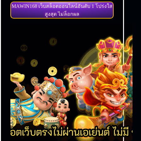
MAWIN168 เว็บสล็อตออนไลน์อันดับ 1 โปร่งใส
สูงสุด ไม่ล็อกผล